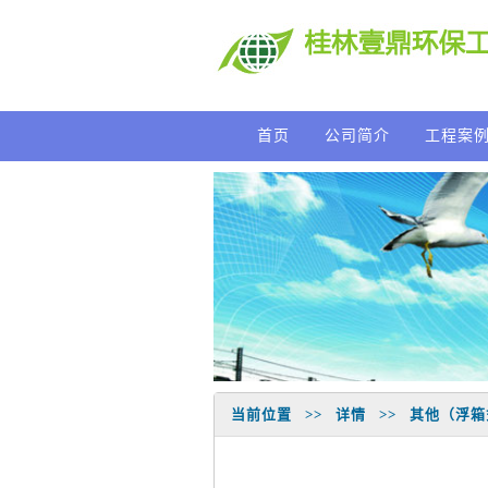
首页
公司简介
工程案
当前位置 >> 详情 >> 其他（浮