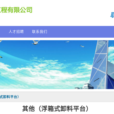
例
人才招聘
联系我们
箱式卸料平台）
其他（浮箱式卸料平台）